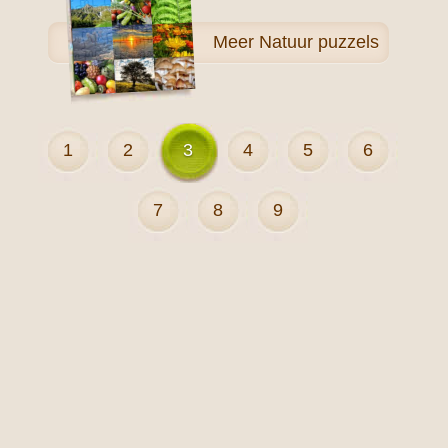
Meer
Natuur puzzels
1
2
3
4
5
6
7
8
9