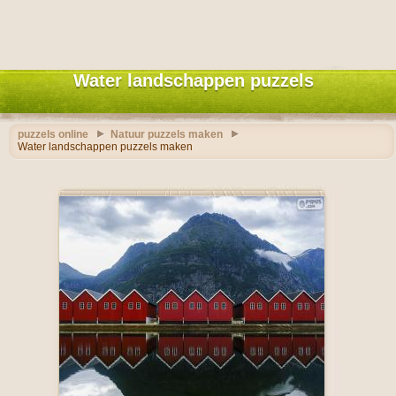
Water landschappen puzzels
puzzels online
Natuur puzzels maken
Water landschappen puzzels maken