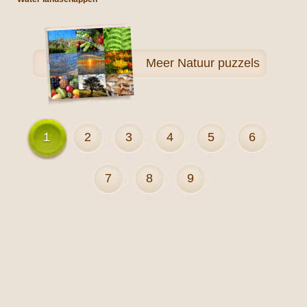
Meer
Natuur puzzels
1
2
3
4
5
6
7
8
9