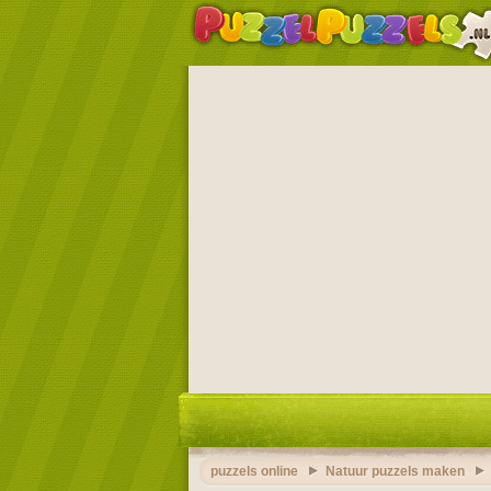
puzzels online
Natuur puzzels maken