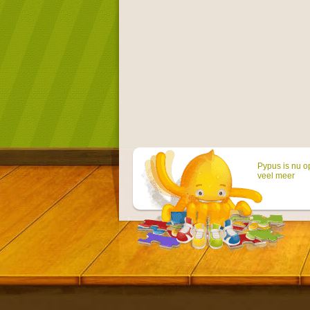
Pypus is nu o
veel meer