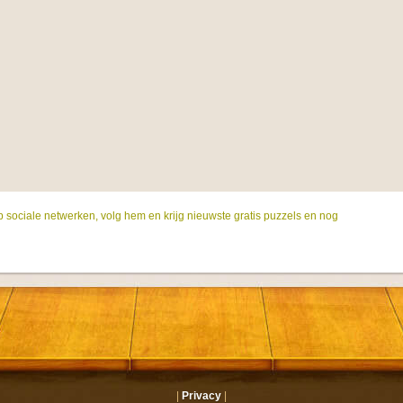
p sociale netwerken, volg hem en krijg nieuwste gratis puzzels en nog
|
Privacy
|