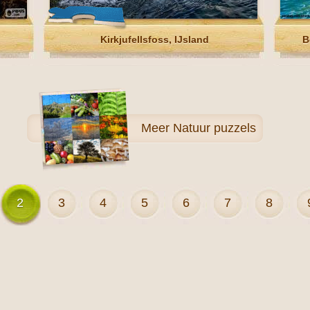
Kirkjufellsfoss, IJsland
B
Meer
Natuur puzzels
2
3
4
5
6
7
8