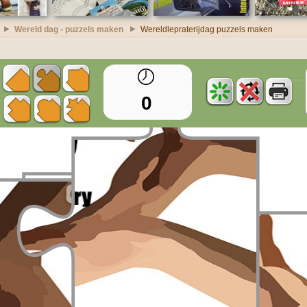
Wereld dag - puzzels maken
Wereldlepraterijdag puzzels maken
0