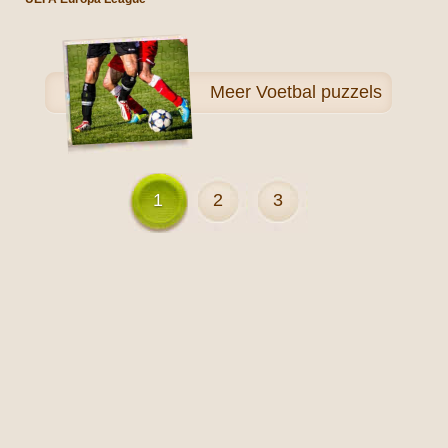
Meer
Voetbal puzzels
1
2
3