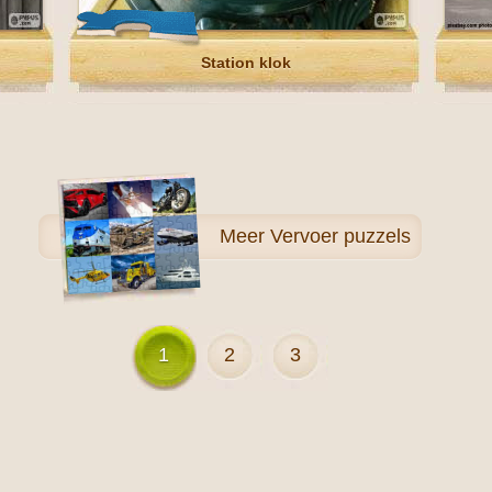
Station klok
Meer
Vervoer puzzels
1
2
3