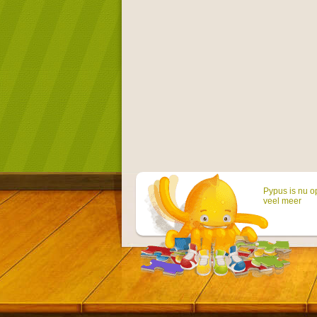
Pypus is nu o
veel meer