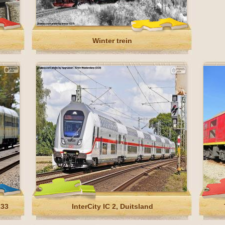
Winter trein
233
InterCity IC 2, Duitsland