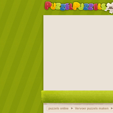
puzzels online
Vervoer puzzels maken