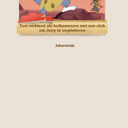
Tom verkleed als holbewoners met een club
om Jerry te verpletteren
Advertentie