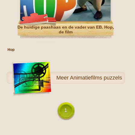
De huidige paashaas en de vader van EB. Hop,
de film
Hop
Meer
Animatiefilms puzzels
1