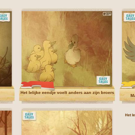
Het lelijke eendje voelt anders aan zijn broers
Ma
Het le