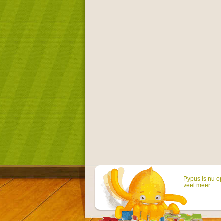
Pypus is nu o
veel meer