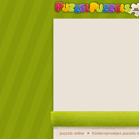
puzzels online
Kindersprookjes puzzels