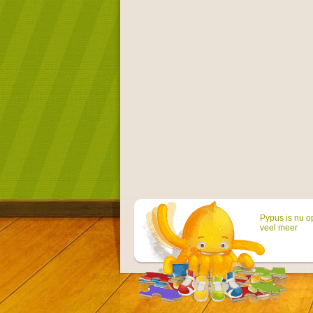
Pypus is nu o
veel meer