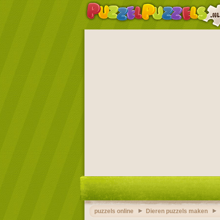
puzzels online
Dieren puzzels maken