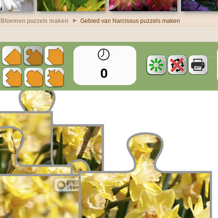
Bloemen puzzels maken
Gebied van Narcissus puzzels maken
0