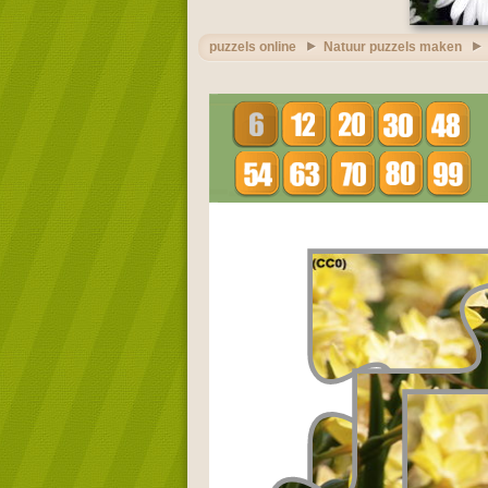
puzzels online
Natuur puzzels maken